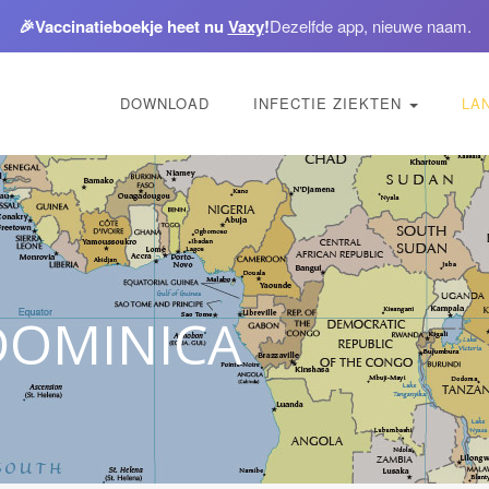
🎉
Vaccinatieboekje heet nu
Vaxy
!
Dezelfde app, nieuwe naam.
DOWNLOAD
INFECTIE ZIEKTEN
LA
DOMINICA