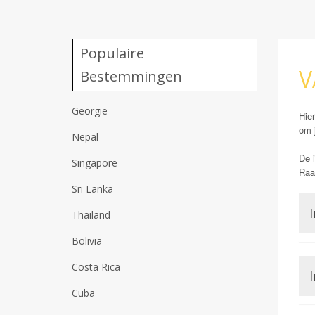
Populaire
V
Bestemmingen
Georgië
Hier
om 
Nepal
De i
Singapore
Raad
Sri Lanka
I
Thailand
Bolivia
Costa Rica
I
Cuba