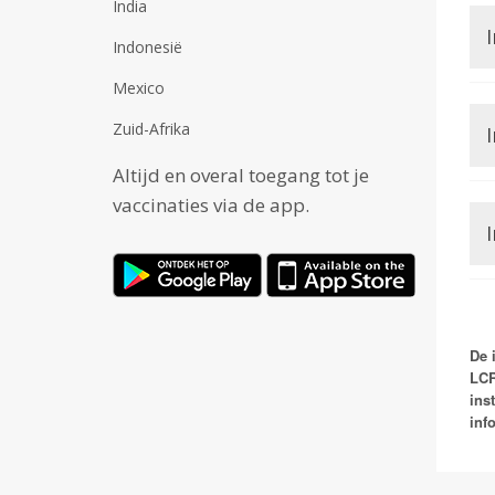
India
I
Indonesië
Mexico
Zuid-Afrika
I
Altijd en overal toegang tot je
vaccinaties via de app.
De 
LCR
ins
inf