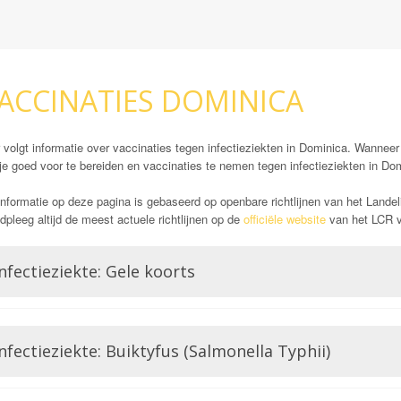
ACCINATIES DOMINICA
 volgt informatie over vaccinaties tegen infectieziekten in Dominica. Wanneer 
je goed voor te bereiden en vaccinaties te nemen tegen infectieziekten in Do
nformatie op deze pagina is gebaseerd op openbare richtlijnen van het Landel
pleeg altijd de meest actuele richtlijnen op de
officiële website
van het LCR vó
nfectieziekte: Gele koorts
Opmerking: Indien reizend uit gele koorts gebied
Gele koorts is een aandoening die wordt veroorzaakt door het Gele koorts virus.
nfectieziekte: Buiktyfus (Salmonella Typhii)
Flavivirussen, waar bijvoorbeeld ook Dengue of Zika lid van zijn. Gele koorts
voor ontsteking van de lever, hevige bloedingen en hoge koorts wat zelfs zou 
verplichte vaccin in bepaalde delen van de wereld. Dat is deels ook de reden 
De salmonella soort salmonella typhii veroorzaakt buiktyfus bij mensen. Dit 