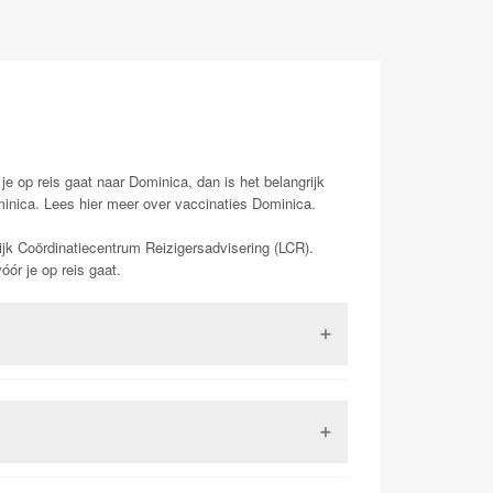
je op reis gaat naar Dominica, dan is het belangrijk
minica. Lees hier meer over vaccinaties Dominica.
ijk Coördinatiecentrum Reizigersadvisering (LCR).
ór je op reis gaat.
 Dit is een virus uit de familie van de
 kan in ernstige gevallen (zo een 15-20%) zorgen
kunnen leiden tot de dood. Het is tevens het enige
dat het vaccinatieboekje dat voorheen veel gebruikt
is een aandoening die gepaard gaat met hoge koorts,