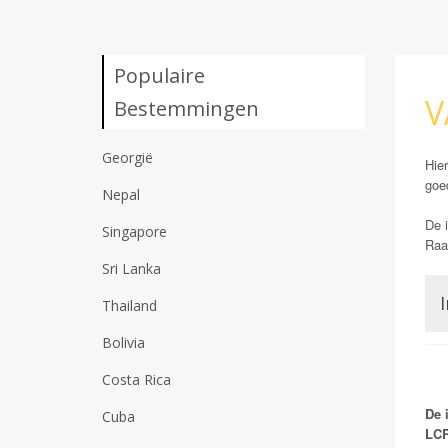
Populaire
V
Bestemmingen
Georgië
Hier
goe
Nepal
De i
Singapore
Raad
Sri Lanka
I
Thailand
Bolivia
Costa Rica
De 
Cuba
LCR