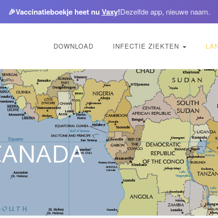
🎉
Vaccinatieboekje heet nu
Vaxy
!
Dezelfde app, nieuwe naam.
DOWNLOAD
INFECTIE ZIEKTEN
LA
 CANADA