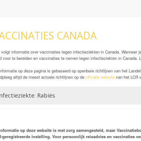
ACCINATIES CANADA
 volgt informatie over vaccinaties tegen infectieziekten in Canada. Wanneer je
d voor te bereiden en vaccinaties te nemen tegen infectieziekten in Canada. 
nformatie op deze pagina is gebaseerd op openbare richtlijnen van het Landel
pleeg altijd de meest actuele richtlijnen op de
officiële website
van het LCR vó
nfectieziekte: Rabiës
Rabiës staat ook wel bekend als hondsdolheid. Mensen die geïnfecteerd raken
neurologische aard. Wanneer deze symptomen ontstaan blijkt het rabiës virus 
voor de reiziger een potentieel gevaarlijk probleem. Met name in Afrika en Zuid
zoogdieren, denk dan met name aan honden maar in sommige gebieden ook a
informatie op deze website is met zorg samengesteld, maar Vaccinatieb
een berucht reservoir zijn voor het virus.
-geregistreerde instelling. Voor persoonlijk reisadvies en vaccinaties ve