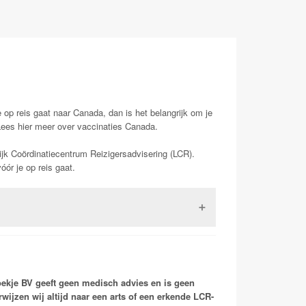
 op reis gaat naar Canada, dan is het belangrijk om je
Lees hier meer over vaccinaties Canada.
ijk Coördinatiecentrum Reizigersadvisering (LCR).
ór je op reis gaat.
 met dit virus kunnen klachten krijgen van
in 100% van de gevallen dodelijk. Dit maakt rabiës
 oost Azië komt het virus veelvuldig voor bij
ndere zoogdieren waarbij met name vleermuizen
oekje BV geeft geen medisch advies en is geen
rwijzen wij altijd naar een arts of een erkende LCR-