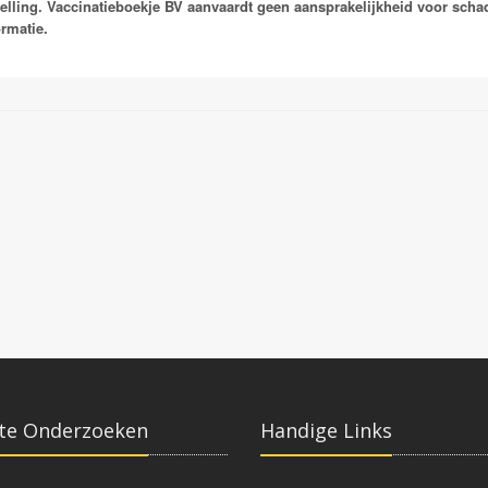
telling. Vaccinatieboekje BV aanvaardt geen aansprakelijkheid voor schade
Vaccinaties:
ormatie.
Merieux
Verorab
Rabipur
te Onderzoeken
Handige Links