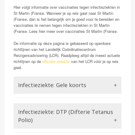
Hier volgt informatie over vaccinaties tegen infectieziekten in
St Martin (Franse. Wanneer je op reis gaat naar St Martin
(Franse, dan is het belangrijk om je goed voor te bereiden en
vaccinaties te nemen tegen infectieziekten in St Martin
(Franse. Lees hier meer over vaccinaties St Martin (Franse.
De informatie op deze pagina is gebaseerd op openbare
richtlijnen van het Landelijk Coördinatiecentrum
Reizigersadvisering (LCR). Raadpleeg altijd de meest actuele
richtlijnen op de
officiële website
van het LCR vóór je op reis
gaat.
Infectieziekte: Gele koorts
Opmerking: Indien reizend uit gele koorts gebied
Gele koorts is een aandoening die wordt veroorzaakt
Infectieziekte: DTP (Difterie Tetanus
door het Gele koorts virus. Dit is een virus uit de
familie van de Flavivirussen, waar bijvoorbeeld ook
Polio)
Dengue of Zika lid van zijn. Gele koorts kan in ernstige
gevallen (zo een 15-20%) zorgen voor ontsteking van
Difterie en tetanus worden beiden veroorzaakt door een