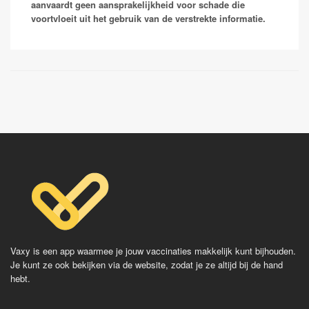
ziek van voelen.
aanvaardt geen aansprakelijkheid voor schade die
(sub)tropen door contact met zoet water waarin zich
Vaqta
voortvloeit uit het gebruik van de verstrekte informatie.
geïnfecteerde waterslakken bevinden die de
Epaxal
Vaccinaties:
tussengastheren voor de parasieten vormen. In
Epaxal Junior
Nederland komen bij vogels schistosomen voor die
Qdenga
cercariën dermatitis of zwemmersjeuk kunnen
Dengvaxia
veroorzaken. Er bestaat geen vaccinatie maar wel
behandeling.
Vaxy is een app waarmee je jouw vaccinaties makkelijk kunt bijhouden.
Je kunt ze ook bekijken via de website, zodat je ze altijd bij de hand
hebt.