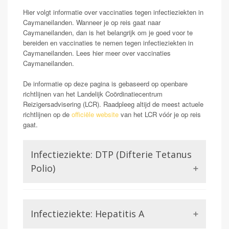
Hier volgt informatie over vaccinaties tegen infectieziekten in
Caymaneilanden. Wanneer je op reis gaat naar
Caymaneilanden, dan is het belangrijk om je goed voor te
bereiden en vaccinaties te nemen tegen infectieziekten in
Caymaneilanden. Lees hier meer over vaccinaties
Caymaneilanden.
De informatie op deze pagina is gebaseerd op openbare
richtlijnen van het Landelijk Coördinatiecentrum
Reizigersadvisering (LCR). Raadpleeg altijd de meest actuele
richtlijnen op de
officiële website
van het LCR vóór je op reis
gaat.
Infectieziekte: DTP (Difterie Tetanus
Polio)
Difterie en tetanus worden beiden veroorzaakt door een
bacterie. Het zijn twee totaal verschillende
Infectieziekte: Hepatitis A
aandoeningen maar hebben gemeen dat ze beide in het
DTP vaccin zitten wat in het rijksvaccinatieprogramma