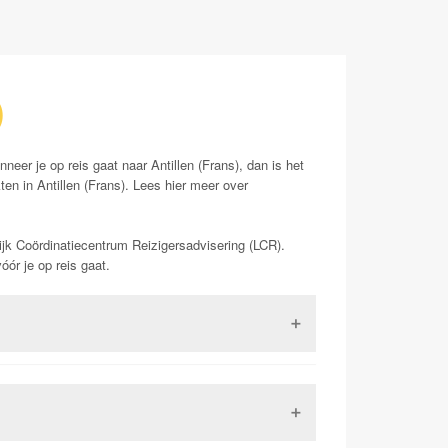
)
nneer je op reis gaat naar Antillen (Frans), dan is het
ten in Antillen (Frans). Lees hier meer over
ijk Coördinatiecentrum Reizigersadvisering (LCR).
ór je op reis gaat.
 Dit is een virus uit de familie van de
 kan in ernstige gevallen (zo een 15-20%) zorgen
kunnen leiden tot de dood. Het is tevens het enige