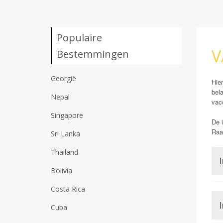
Populaire
V
Bestemmingen
Georgië
Hier
bela
Nepal
vacc
Singapore
De i
Raad
Sri Lanka
Thailand
I
Bolivia
Costa Rica
I
Cuba