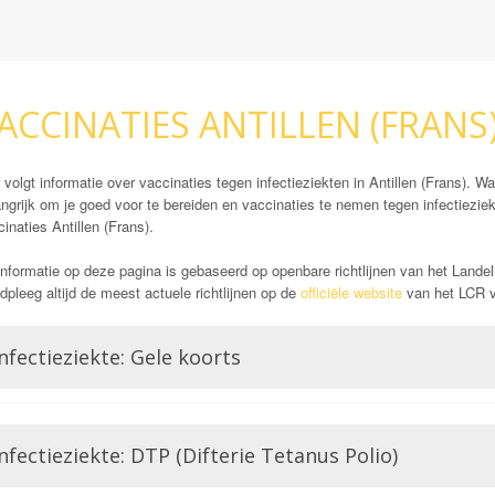
ACCINATIES ANTILLEN (FRANS
 volgt informatie over vaccinaties tegen infectieziekten in Antillen (Frans). Wa
ngrijk om je goed voor te bereiden en vaccinaties te nemen tegen infectieziek
inaties Antillen (Frans).
nformatie op deze pagina is gebaseerd op openbare richtlijnen van het Landel
pleeg altijd de meest actuele richtlijnen op de
officiële website
van het LCR vó
nfectieziekte: Gele koorts
Opmerking: Indien reizend uit gele koorts gebied
Gele koorts is een aandoening die wordt veroorzaakt door het Gele koorts virus.
nfectieziekte: DTP (Difterie Tetanus Polio)
Flavivirussen, waar bijvoorbeeld ook Dengue of Zika lid van zijn. Gele koorts
voor ontsteking van de lever, hevige bloedingen en hoge koorts wat zelfs zou 