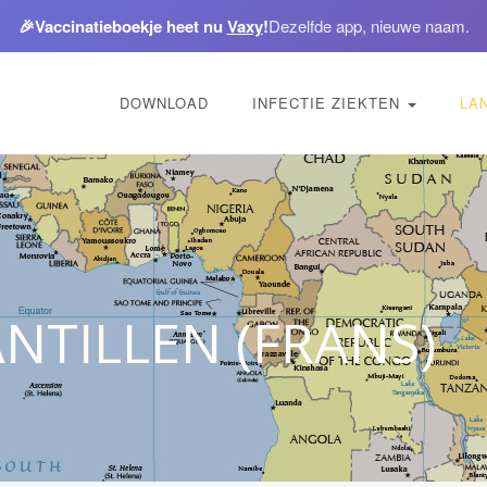
🎉
Vaccinatieboekje heet nu
Vaxy
!
Dezelfde app, nieuwe naam.
DOWNLOAD
INFECTIE ZIEKTEN
LA
ANTILLEN (FRANS)