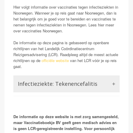
Hier volgt informatie over vaccinaties tegen infectieziekten in
Noorwegen. Wanneer je op reis gaat naar Noorwegen, dan is
het belangrijk om je goed voor te bereiden en vaccinaties te
nemen tegen infectieziekten in Noorwegen. Lees hier meer
over vaccinaties Noorwegen.
De informatie op deze pagina is gebaseerd op openbare
richtlijnen van het Landelijk Coördinatiecentrum
Reizigersadvisering (LCR). Raadpleeg altijd de meest actuele
richtlijnen op de
officiële website
van het LCR vóór je op reis
gaat.
Infectieziekte: Tekenencefalitis
Tick-borne encephalitis, ook wel TBE, of in sommige
gebieden Fruh Summer Meningo Encephalitis (FSME)
genoemd, is een aandoening door een virus
veroorzaakt dat via teken wordt verspreid.Het kan
De informatie op deze website is met zorg samengesteld,
ontsteking van de hersenen veroorzaken 'encefalitis'.
maar Vaccinatieboekje BV geeft geen medisch advies en
Vaak wordt vaccinatie over het hoofd gezien bij reizen
is geen LCR-geregistreerde instelling. Voor persoonlijk