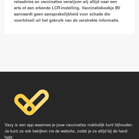
naar Oostenrijk en Kroatie omdat deze landen niet
reisadvies en vaccinaties verwijzen wij altijd naar een
geassocieerd worden met aandoeningen waarvoor je
arts of een erkende LCR-instelling. Vaccinatieboekje BV
een prik moet halen. Echter worden de inwoners in
aanvaardt geen aansprakelijkheid voor schade die
deze gebieden vaak wel via een
voortvloeit uit het gebruik van de verstrekte informatie.
rijksvaccinatieprogramma gevaccineerd! Bij twijfel
neem contact op met je reizigersgeneeskundige.
Vaccinaties:
FSME
Vaxy is een app waarmee je jouw vaccinaties makkelijk kunt bijhouden.
Je kunt ze ook bekijken via de website, zodat je ze altijd bij de hand
hebt.