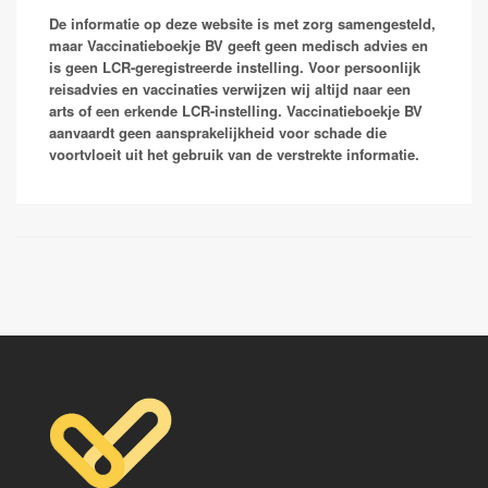
koorts (een griepachtige ziekte) en de dengue
hemorragische koorts. Als je al eens dengue hebt
De informatie op deze website is met zorg samengesteld,
gehad en met een ander denguevirus wordt besmet
maar Vaccinatieboekje BV geeft geen medisch advies en
heb je een kleine kans om ernstig ziek te worden, dit
is geen LCR-geregistreerde instelling. Voor persoonlijk
heet dengue hemorrhagische koorts. Hoewel dengue
reisadvies en vaccinaties verwijzen wij altijd naar een
geen ernstige ziekte is kun je je er een tijd lang erg
arts of een erkende LCR-instelling. Vaccinatieboekje BV
ziek van voelen.
aanvaardt geen aansprakelijkheid voor schade die
voortvloeit uit het gebruik van de verstrekte informatie.
Vaccinaties:
Qdenga
Dengvaxia