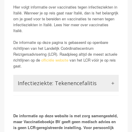
Hier volgt informatie over vaccinaties tegen infectieziekten in
Italië. Wanneer je op reis gaat naar Italië, dan is het belangrijk
om je goed voor te bereiden en vaccinaties te nemen tegen
infectieziekten in Italië. Lees hier meer over vaccinaties
Italië.
De informatie op deze pagina is gebaseerd op openbare
richtlijnen van het Landelijk Coördinatiecentrum
Reizigersadvisering (LCR). Raadpleeg altijd de meest actuele
richtlijnen op de
officiële website
van het LCR vóór je op reis
gaat.
Infectieziekte: Tekenencefalitis
Tick-borne encephalitis, ook wel TBE, of in sommige
gebieden Fruh Summer Meningo Encephalitis (FSME)
genoemd, is een aandoening door een virus
veroorzaakt dat via teken wordt verspreid.Het kan
De informatie op deze website is met zorg samengesteld,
ontsteking van de hersenen veroorzaken 'encefalitis'.
maar Vaccinatieboekje BV geeft geen medisch advies en
Vaak wordt vaccinatie over het hoofd gezien bij reizen
is geen LCR-geregistreerde instelling. Voor persoonlijk