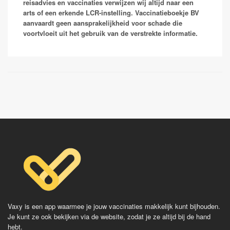
naar Oostenrijk en Kroatie omdat deze landen niet
reisadvies en vaccinaties verwijzen wij altijd naar een
geassocieerd worden met aandoeningen waarvoor je
arts of een erkende LCR-instelling. Vaccinatieboekje BV
een prik moet halen. Echter worden de inwoners in
aanvaardt geen aansprakelijkheid voor schade die
deze gebieden vaak wel via een
voortvloeit uit het gebruik van de verstrekte informatie.
rijksvaccinatieprogramma gevaccineerd! Bij twijfel
neem contact op met je reizigersgeneeskundige.
Vaccinaties:
FSME
Vaxy is een app waarmee je jouw vaccinaties makkelijk kunt bijhouden.
Je kunt ze ook bekijken via de website, zodat je ze altijd bij de hand
hebt.