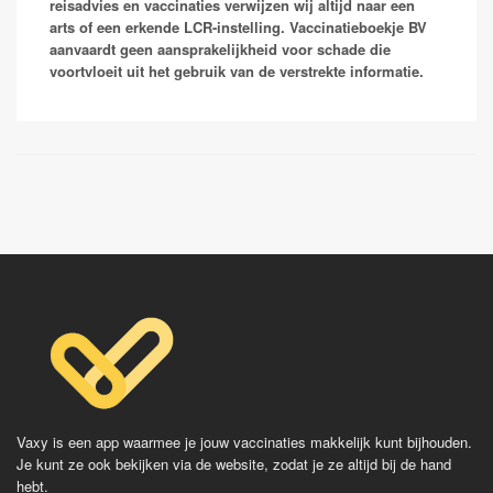
naar Oostenrijk en Kroatie omdat deze landen niet
reisadvies en vaccinaties verwijzen wij altijd naar een
geassocieerd worden met aandoeningen waarvoor je
arts of een erkende LCR-instelling. Vaccinatieboekje BV
een prik moet halen. Echter worden de inwoners in
aanvaardt geen aansprakelijkheid voor schade die
deze gebieden vaak wel via een
voortvloeit uit het gebruik van de verstrekte informatie.
rijksvaccinatieprogramma gevaccineerd! Bij twijfel
neem contact op met je reizigersgeneeskundige.
Vaccinaties:
FSME
Vaxy is een app waarmee je jouw vaccinaties makkelijk kunt bijhouden.
Je kunt ze ook bekijken via de website, zodat je ze altijd bij de hand
hebt.