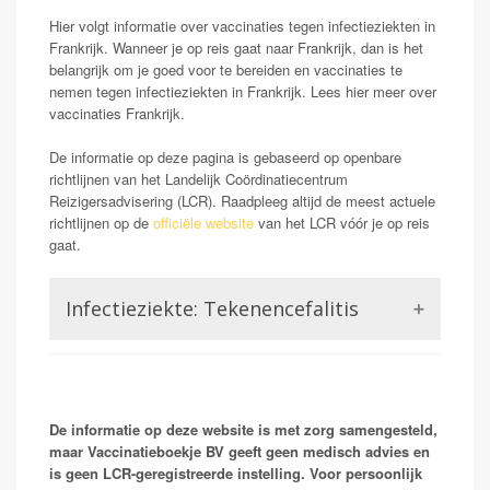
Hier volgt informatie over vaccinaties tegen infectieziekten in
Frankrijk. Wanneer je op reis gaat naar Frankrijk, dan is het
belangrijk om je goed voor te bereiden en vaccinaties te
nemen tegen infectieziekten in Frankrijk. Lees hier meer over
vaccinaties Frankrijk.
De informatie op deze pagina is gebaseerd op openbare
richtlijnen van het Landelijk Coördinatiecentrum
Reizigersadvisering (LCR). Raadpleeg altijd de meest actuele
richtlijnen op de
officiële website
van het LCR vóór je op reis
gaat.
Infectieziekte: Tekenencefalitis
Tick-borne encephalitis, ook wel TBE, of in sommige
gebieden Fruh Summer Meningo Encephalitis (FSME)
genoemd, is een aandoening door een virus
veroorzaakt dat via teken wordt verspreid.Het kan
De informatie op deze website is met zorg samengesteld,
ontsteking van de hersenen veroorzaken 'encefalitis'.
maar Vaccinatieboekje BV geeft geen medisch advies en
Vaak wordt vaccinatie over het hoofd gezien bij reizen
is geen LCR-geregistreerde instelling. Voor persoonlijk