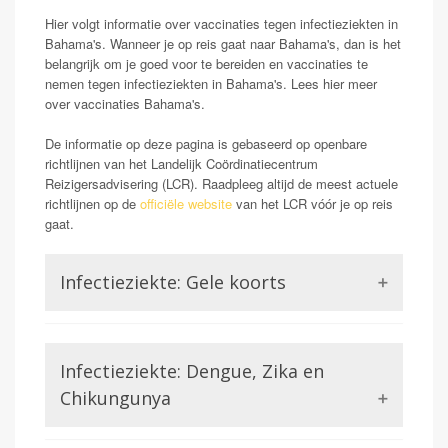
Hier volgt informatie over vaccinaties tegen infectieziekten in
Bahama's. Wanneer je op reis gaat naar Bahama's, dan is het
belangrijk om je goed voor te bereiden en vaccinaties te
nemen tegen infectieziekten in Bahama's. Lees hier meer
over vaccinaties Bahama's.
De informatie op deze pagina is gebaseerd op openbare
richtlijnen van het Landelijk Coördinatiecentrum
Reizigersadvisering (LCR). Raadpleeg altijd de meest actuele
richtlijnen op de
officiële website
van het LCR vóór je op reis
gaat.
Infectieziekte: Gele koorts
Opmerking: Indien reizend uit gele koorts gebied
Gele koorts is een aandoening die wordt veroorzaakt
Infectieziekte: Dengue, Zika en
door het Gele koorts virus. Dit is een virus uit de
familie van de Flavivirussen, waar bijvoorbeeld ook
Chikungunya
Dengue of Zika lid van zijn. Gele koorts kan in ernstige
gevallen (zo een 15-20%) zorgen voor ontsteking van
Dengue is een virusinfectie die wordt overgedragen