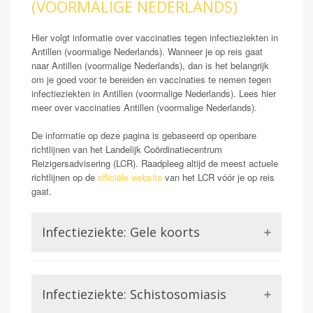
(VOORMALIGE NEDERLANDS)
Hier volgt informatie over vaccinaties tegen infectieziekten in
Antillen (voormalige Nederlands). Wanneer je op reis gaat
naar Antillen (voormalige Nederlands), dan is het belangrijk
om je goed voor te bereiden en vaccinaties te nemen tegen
infectieziekten in Antillen (voormalige Nederlands). Lees hier
meer over vaccinaties Antillen (voormalige Nederlands).
De informatie op deze pagina is gebaseerd op openbare
richtlijnen van het Landelijk Coördinatiecentrum
Reizigersadvisering (LCR). Raadpleeg altijd de meest actuele
richtlijnen op de
officiële website
van het LCR vóór je op reis
gaat.
Infectieziekte: Gele koorts
Opmerking: Indien reizend uit gele koorts gebied
Gele koorts is een aandoening die wordt veroorzaakt
Infectieziekte: Schistosomiasis
door het Gele koorts virus. Dit is een virus uit de
familie van de Flavivirussen, waar bijvoorbeeld ook